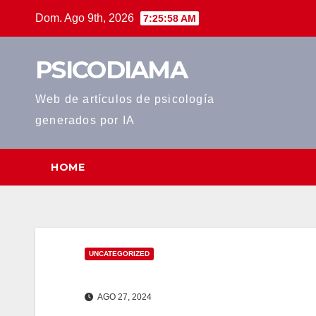
Saltar
Dom. Ago 9th, 2026
7:25:59 AM
al
contenido
PSICODIAMA
Web de artículos de psicología
generados por IA
HOME
UNCATEGORIZED
AGO 27, 2024