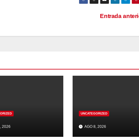
Entrada anter
ORIZED
UNCATEGORIZED
, 2026
AGO 8, 2026