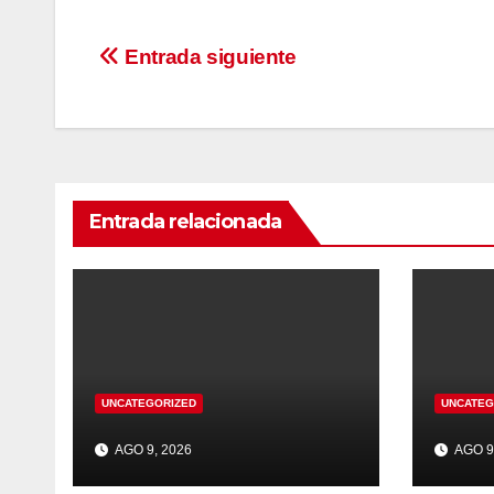
Navegación
Entrada siguiente
de
entradas
Entrada relacionada
UNCATEGORIZED
UNCATEG
AGO 9, 2026
AGO 9