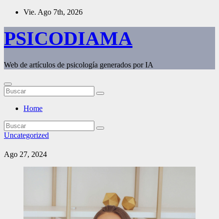
Saltar
Vie. Ago 7th, 2026
al
contenido
PSICODIAMA
Web de artículos de psicología generados por IA
Home
Uncategorized
Ago 27, 2024