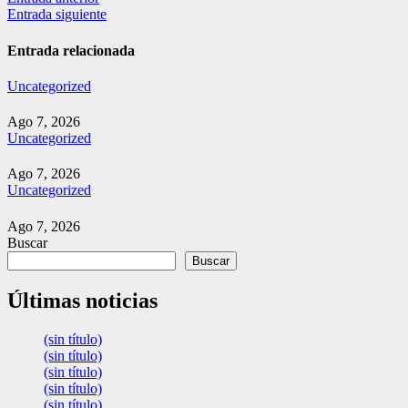
Navegación
Entrada siguiente
de
entradas
Entrada relacionada
Uncategorized
Ago 7, 2026
Uncategorized
Ago 7, 2026
Uncategorized
Ago 7, 2026
Buscar
Buscar
Últimas noticias
(sin título)
(sin título)
(sin título)
(sin título)
(sin título)