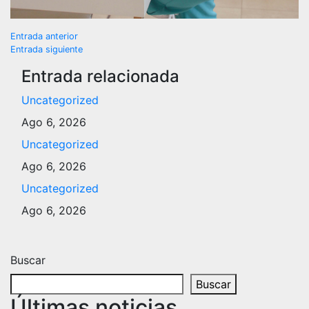
Navegación
Entrada anterior
Entrada siguiente
de
Entrada relacionada
entradas
Uncategorized
Ago 6, 2026
Uncategorized
Ago 6, 2026
Uncategorized
Ago 6, 2026
Buscar
Buscar
Últimas noticias