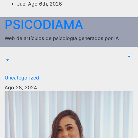
Saltar
Jue. Ago 6th, 2026
al
contenido
PSICODIAMA
Web de artículos de psicología generados por IA
Uncategorized
Ago 28, 2024