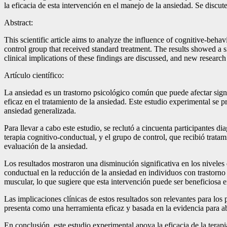
la eficacia de esta intervención en el manejo de la ansiedad. Se discu
Abstract:
This scientific article aims to analyze the influence of cognitive-beha
control group that received standard treatment. The results showed a s
clinical implications of these findings are discussed, and new research
Artículo científico:
La ansiedad es un trastorno psicológico común que puede afectar signi
eficaz en el tratamiento de la ansiedad. Este estudio experimental se 
ansiedad generalizada.
Para llevar a cabo este estudio, se reclutó a cincuenta participantes 
terapia cognitivo-conductual, y el grupo de control, que recibió tratam
evaluación de la ansiedad.
Los resultados mostraron una disminución significativa en los niveles 
conductual en la reducción de la ansiedad en individuos con trastorno 
muscular, lo que sugiere que esta intervención puede ser beneficiosa e
Las implicaciones clínicas de estos resultados son relevantes para los
presenta como una herramienta eficaz y basada en la evidencia para ab
En conclusión, este estudio experimental apoya la eficacia de la terap