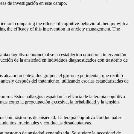
íneas de investigación en este campo.
rried out comparing the effects of cognitive-behavioral therapy with a
ting the efficacy of this intervention in anxiety management. The
terapia cognitivo-conductual se ha establecido como una intervención
educción de la ansiedad en individuos diagnosticados con trastorno de
os aleatoriamente a dos grupos: el grupo experimental, que recibió
 antes y después del tratamiento, utilizando escalas estandarizadas de
trol. Estos hallazgos respaldan la eficacia de la terapia cognitivo-
mas como la preocupación excesiva, la irritabilidad y la tensión
dos con trastornos de ansiedad. La terapia cognitivo-conductual se
amientos irracionales y conductas desadaptativas.
on trastorno de ansiedad generalizada. Se sugiere la necesidad de