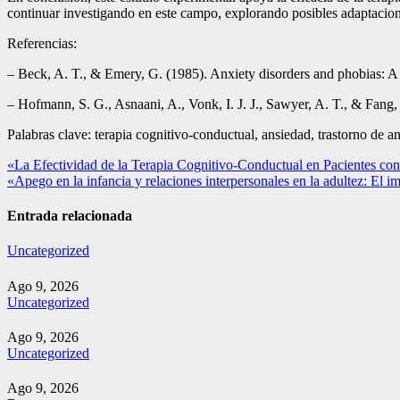
continuar investigando en este campo, explorando posibles adaptaciones
Referencias:
– Beck, A. T., & Emery, G. (1985). Anxiety disorders and phobias: A 
– Hofmann, S. G., Asnaani, A., Vonk, I. J. J., Sawyer, A. T., & Fang
Palabras clave: terapia cognitivo-conductual, ansiedad, trastorno de a
Navegación
«La Efectividad de la Terapia Cognitivo-Conductual en Pacientes co
«Apego en la infancia y relaciones interpersonales en la adultez: El i
de
entradas
Entrada relacionada
Uncategorized
Ago 9, 2026
Uncategorized
Ago 9, 2026
Uncategorized
Ago 9, 2026