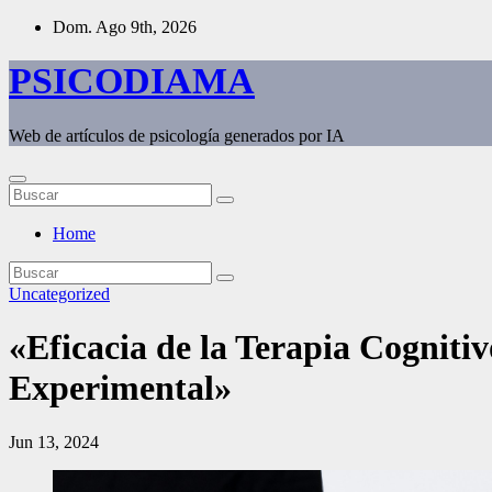
Saltar
Dom. Ago 9th, 2026
al
contenido
PSICODIAMA
Web de artículos de psicología generados por IA
Home
Uncategorized
«Eficacia de la Terapia Cogniti
Experimental»
Jun 13, 2024