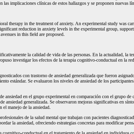
ten las implicaciones clínicas de estos hallazgos y se proponen nuevas l
vioral therapy in the treatment of anxiety. An experimental study was ca
ignificant reduction in anxiety levels in the experimental group, suppor
 avenues in this field are proposed.
ficativamente la calidad de vida de las personas. En la actualidad, la 
propuso investigar los efectos de la terapia cognitivo-conductual en la r
diagnosticados con trastorno de ansiedad generalizada que fueron asignad
iento estándar. Se evaluaron los niveles de ansiedad de los participantes
de ansiedad en el grupo experimental en comparación con el grupo de con
de ansiedad generalizada. Se observaron mejoras significativas en sínto
n el manejo de la ansiedad.
 profesionales de la salud mental que trabajan con pacientes diagnostica
ordar la ansiedad, ofreciendo estrategias concretas para modificar pens
ia cognitivo-conductual en el tratamiento de la ansiedad en individuos c