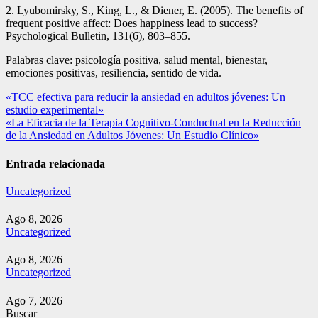
2. Lyubomirsky, S., King, L., & Diener, E. (2005). The benefits of
frequent positive affect: Does happiness lead to success?
Psychological Bulletin, 131(6), 803–855.
Palabras clave: psicología positiva, salud mental, bienestar,
emociones positivas, resiliencia, sentido de vida.
Navegación
«TCC efectiva para reducir la ansiedad en adultos jóvenes: Un
estudio experimental»
de
«La Eficacia de la Terapia Cognitivo-Conductual en la Reducción
entradas
de la Ansiedad en Adultos Jóvenes: Un Estudio Clínico»
Entrada relacionada
Uncategorized
Ago 8, 2026
Uncategorized
Ago 8, 2026
Uncategorized
Ago 7, 2026
Buscar