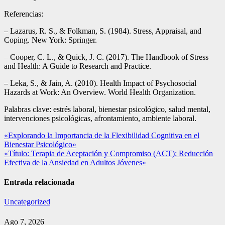
Referencias:
– Lazarus, R. S., & Folkman, S. (1984). Stress, Appraisal, and
Coping. New York: Springer.
– Cooper, C. L., & Quick, J. C. (2017). The Handbook of Stress
and Health: A Guide to Research and Practice.
– Leka, S., & Jain, A. (2010). Health Impact of Psychosocial
Hazards at Work: An Overview. World Health Organization.
Palabras clave: estrés laboral, bienestar psicológico, salud mental,
intervenciones psicológicas, afrontamiento, ambiente laboral.
Navegación
«Explorando la Importancia de la Flexibilidad Cognitiva en el
Bienestar Psicológico»
de
«Título: Terapia de Aceptación y Compromiso (ACT): Reducción
entradas
Efectiva de la Ansiedad en Adultos Jóvenes»
Entrada relacionada
Uncategorized
Ago 7, 2026