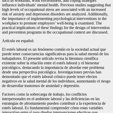
such as workload, work environment, and coping strategies
influence individuals’ mental health. Previous studies suggesting that
high levels of occupational stress are associated with an increased
risk of anxiety and depression disorders are analyzed. Additionally,
the importance of implementing psychological interventions in the
workplace to promote employees’ well-being is examined. The
practical implications of these findings for the design of intervention
and prevention programs in the occupational context are discussed.
Artículo en español:
El estrés laboral es un fenómeno común en la sociedad actual que
puede tener consecuencias significativas para la salud mental de los
trabajadores. El presente artículo revisa la literatura científica
existente sobre la relación entre el estrés laboral y el bienestar
psicológico, destacando la importancia de abordar este problema
desde una perspectiva psicológica. Investigaciones previas han
demostrado que el estrés laboral crónico puede tener efectos
negativos en la salud mental de los individuos, aumentando el riesgo
de desarrollar trastornos de ansiedad y depresión.
Factores como la sobrecarga de trabajo, los conflictos
interpersonales en el ambiente laboral y las deficiencias en las
estrategias de afrontamiento pueden contribuir a la experiencia de
estrés laboral. Es fundamental comprender cómo estas variables
interactúan entre sí para diseñar intervenciones efectivas que