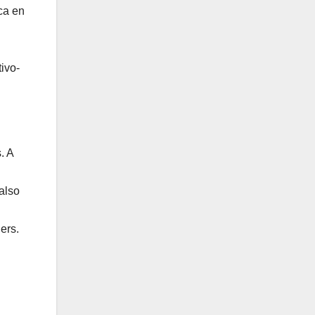
ca en
tivo-
. A
 also
ers.