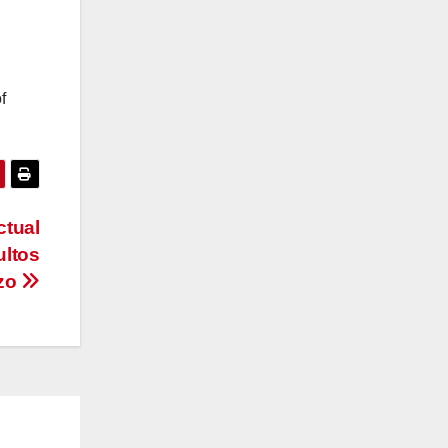
f
ctual
ultos
azo