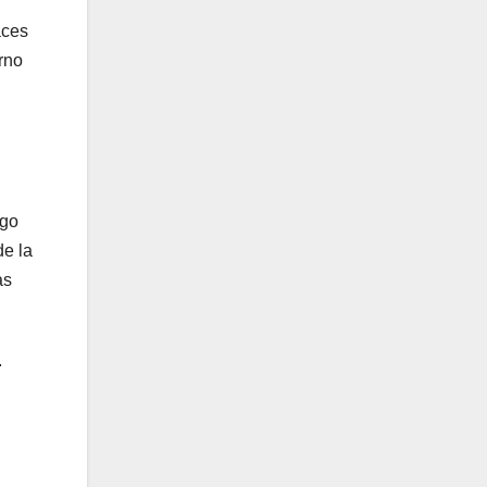
aces
rno
rgo
de la
as
.