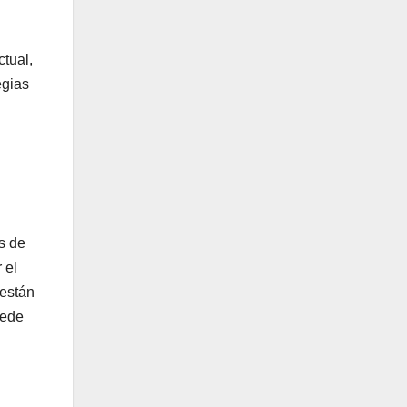
tual,
egias
s de
 el
 están
uede