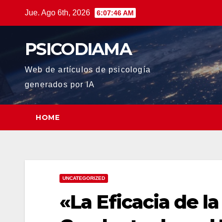
Saltar
Jue. Ago 6th, 2026
6:07:47 AM
al
contenido
PSICODIAMA
Web de artículos de psicología
generados por IA
HOME
UNCATEGORIZED
«La Eficacia de la