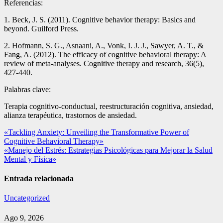
Referencias:
1. Beck, J. S. (2011). Cognitive behavior therapy: Basics and
beyond. Guilford Press.
2. Hofmann, S. G., Asnaani, A., Vonk, I. J. J., Sawyer, A. T., &
Fang, A. (2012). The efficacy of cognitive behavioral therapy: A
review of meta-analyses. Cognitive therapy and research, 36(5),
427-440.
Palabras clave:
Terapia cognitivo-conductual, reestructuración cognitiva, ansiedad,
alianza terapéutica, trastornos de ansiedad.
Navegación
«Tackling Anxiety: Unveiling the Transformative Power of
Cognitive Behavioral Therapy»
de
«Manejo del Estrés: Estrategias Psicológicas para Mejorar la Salud
entradas
Mental y Física»
Entrada relacionada
Uncategorized
Ago 9, 2026