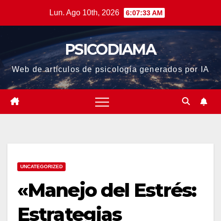
Saltar
Lun. Ago 10th, 2026
6:07:34 AM
al
contenido
PSICODIAMA
Web de artículos de psicología generados por IA
UNCATEGORIZED
«Manejo del Estrés:
Estrategias