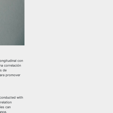
longitudinal con
na correlación
as de
 para promover
 conducted with
relation
ies can
ance.