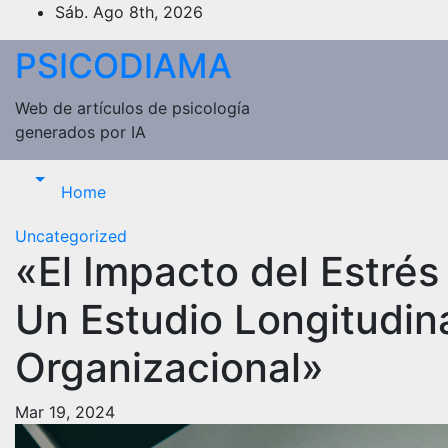
Saltar
Sáb. Ago 8th, 2026
al
PSICODIAMA
contenido
Web de artículos de psicología
generados por IA
Home
Uncategorized
«El Impacto del Estrés
Un Estudio Longitudina
Organizacional»
Mar 19, 2024