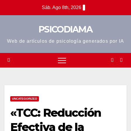
Saltar
Sáb. Ago 8th, 2026
al
contenido
PSICODIAMA
Web de artículos de psicología generados por IA
UNCATEGORIZED
«TCC: Reducción
Efectiva de la