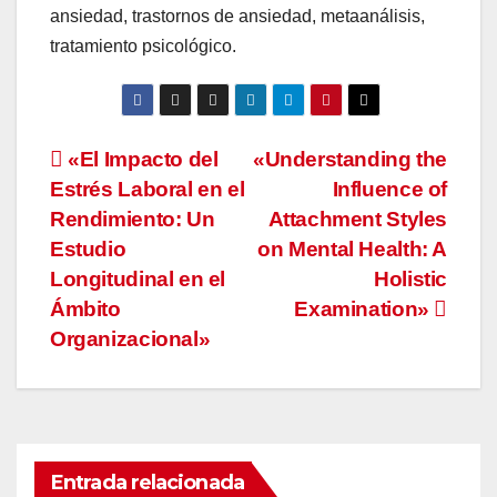
ansiedad, trastornos de ansiedad, metaanálisis,
tratamiento psicológico.
Navegación
«El Impacto del
«Understanding the
Estrés Laboral en el
Influence of
de
Rendimiento: Un
Attachment Styles
entradas
Estudio
on Mental Health: A
Longitudinal en el
Holistic
Ámbito
Examination»
Organizacional»
Entrada relacionada