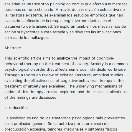
ansiedad es un trastorno psicológico común que afecta a numerosas
personas en todo el mundo. A través de una revisión exhaustiva de
la literatura existente, se examinan los estudios empíricos que han
evaluado la eficacia de la terapia cognitivo-conductual en el
tratamiento de la ansiedad. Se exploran también los mecanismos de
acción subyacentes a esta terapia y se discuten las implicaciones
clínicas de los hallazgos.
Abstract:
This scientific article aims to analyze the impact of cognitive-
behavioral therapy on the treatment of anxiety. Anxiety is a common
psychological disorder that affects numerous individuals worldwide.
Through a thorough review of existing literature, empirical studies
evaluating the effectiveness of cognitive-behavioral therapy in the
treatment of anxiety are examined. The underlying mechanisms of
action of this therapy are also explored, and the clinical implications
of the findings are discussed.
Introducción:
La ansiedad es uno de los trastornos psicológicos más prevalentes
en la población general. Se caracteriza por la presencia de
preocupación excesiva, temores irracionales y síntomas físicos