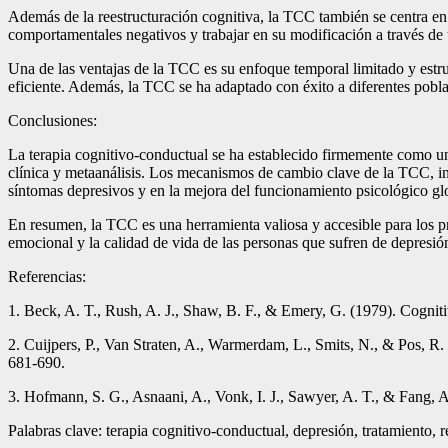
Además de la reestructuración cognitiva, la TCC también se centra en 
comportamentales negativos y trabajar en su modificación a través de 
Una de las ventajas de la TCC es su enfoque temporal limitado y estruc
eficiente. Además, la TCC se ha adaptado con éxito a diferentes pob
Conclusiones:
La terapia cognitivo-conductual se ha establecido firmemente como una
clínica y metaanálisis. Los mecanismos de cambio clave de la TCC, inc
síntomas depresivos y en la mejora del funcionamiento psicológico gl
En resumen, la TCC es una herramienta valiosa y accesible para los pro
emocional y la calidad de vida de las personas que sufren de depresió
Referencias:
1. Beck, A. T., Rush, A. J., Shaw, B. F., & Emery, G. (1979). Cogniti
2. Cuijpers, P., Van Straten, A., Warmerdam, L., Smits, N., & Pos, R. 
681-690.
3. Hofmann, S. G., Asnaani, A., Vonk, I. J., Sawyer, A. T., & Fang, A
Palabras clave: terapia cognitivo-conductual, depresión, tratamiento, r