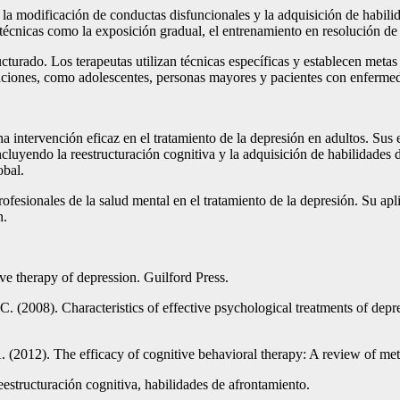
la modificación de conductas disfuncionales y la adquisición de habilida
técnicas como la exposición gradual, el entrenamiento en resolución de 
turado. Los terapeutas utilizan técnicas específicas y establecen metas
laciones, como adolescentes, personas mayores y pacientes con enferme
 intervención eficaz en el tratamiento de la depresión en adultos. Sus 
luyendo la reestructuración cognitiva y la adquisición de habilidades d
obal.
fesionales de la salud mental en el tratamiento de la depresión. Su apl
n.
ve therapy of depression. Guilford Press.
C. (2008). Characteristics of effective psychological treatments of dep
. (2012). The efficacy of cognitive behavioral therapy: A review of me
eestructuración cognitiva, habilidades de afrontamiento.