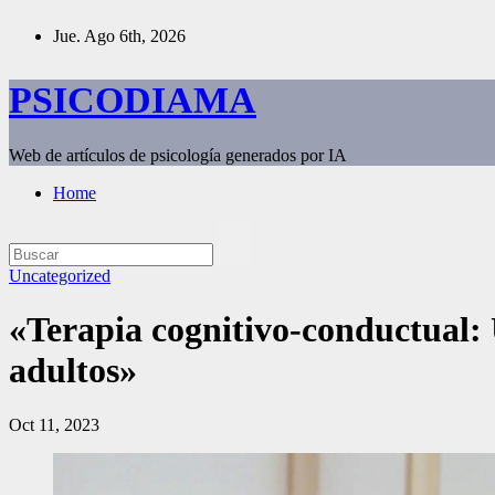
Saltar
Jue. Ago 6th, 2026
al
contenido
PSICODIAMA
Web de artículos de psicología generados por IA
Home
Uncategorized
«Terapia cognitivo-conductual: 
adultos»
Oct 11, 2023