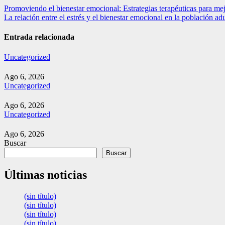
Navegación
Promoviendo el bienestar emocional: Estrategias terapéuticas para mej
La relación entre el estrés y el bienestar emocional en la población ad
de
entradas
Entrada relacionada
Uncategorized
Ago 6, 2026
Uncategorized
Ago 6, 2026
Uncategorized
Ago 6, 2026
Buscar
Buscar
Últimas noticias
(sin título)
(sin título)
(sin título)
(sin título)