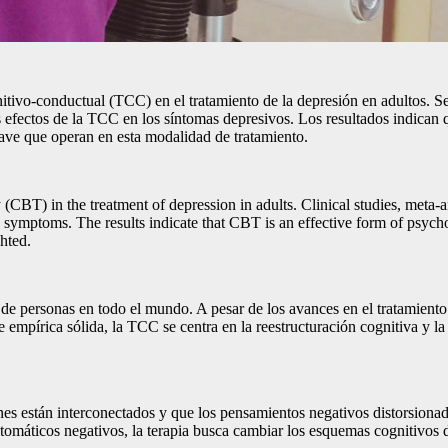
nitivo-conductual (TCC) en el tratamiento de la depresión en adultos. Se 
os efectos de la TCC en los síntomas depresivos. Los resultados indican
ave que operan en esta modalidad de tratamiento.
y (CBT) in the treatment of depression in adults. Clinical studies, meta
e symptoms. The results indicate that CBT is an effective form of psyc
hted.
 de personas en todo el mundo. A pesar de los avances en el tratamient
 empírica sólida, la TCC se centra en la reestructuración cognitiva y l
es están interconectados y que los pensamientos negativos distorsionad
utomáticos negativos, la terapia busca cambiar los esquemas cognitivos 