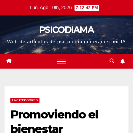
Saltar
Lun. Ago 10th, 2026
7:12:43 PM
al
contenido
PSICODIAMA
Web de artículos de psicología generados por IA
UNCATEGORIZED
Promoviendo el
bienestar