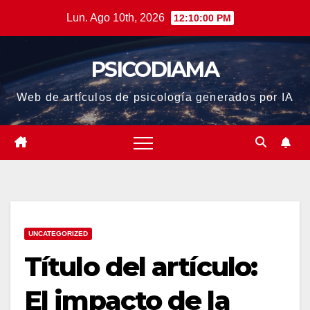
Saltar
Lun. Ago 10th, 2026
12:10:01 PM
al
contenido
PSICODIAMA
Web de artículos de psicología generados por IA
UNCATEGORIZED
Título del artículo:
El impacto de la