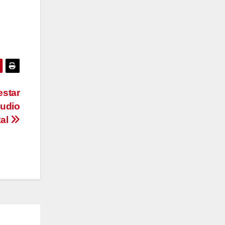
estar
tudio
tal