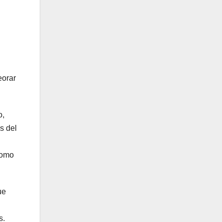
eorar
o,
s del
como
ue
s.