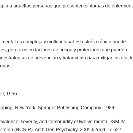
rapia a aquellas personas que presenten síntomas de enfermed
d mental es compleja y multifactorial. El estrés crónico puede
les, pero existen factores de riesgo y protectores que pueden
estrategias de prevención y tratamiento para mitigar los efect
sonas.
ll; 1956.
 coping. New York: Springer Publishing Company; 1984.
evalence, severity, and comorbidity of twelve-month DSM-IV
ication (NCS-R). Arch Gen Psychiatry. 2005;62(6):617-627.