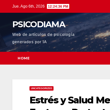
Saltar
Jue. Ago 6th, 2026
12:24:37 PM
al
contenido
PSICODIAMA
Web de artículos de psicología
generados por IA
HOME
UNCATEGORIZED
Estrés y Salud Me