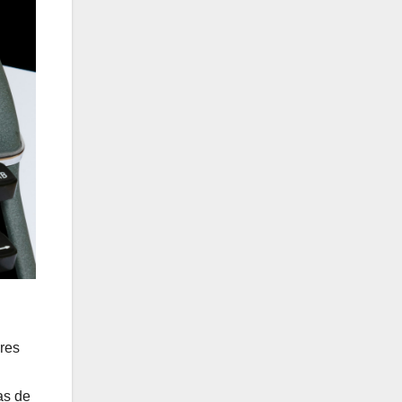
ores
as de