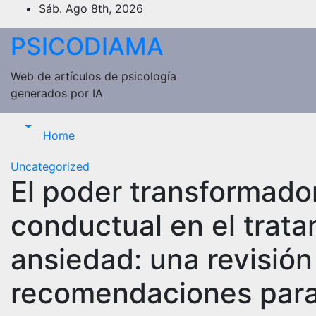
Saltar
Sáb. Ago 8th, 2026
al
PSICODIAMA
contenido
Web de artículos de psicología
generados por IA
Home
Uncategorized
El poder transformador
conductual en el trata
ansiedad: una revisión
recomendaciones para 