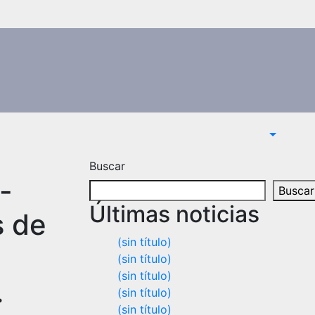
Buscar
-
Buscar
Últimas noticias
s de
(sin título)
(sin título)
(sin título)
.
(sin título)
(sin título)