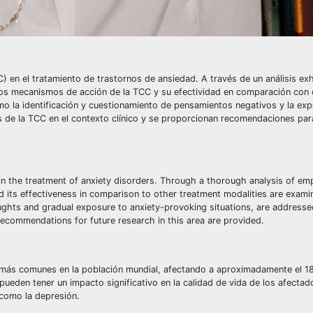
C) en el tratamiento de trastornos de ansiedad. A través de un análisis ex
an los mecanismos de acción de la TCC y su efectividad en comparación con 
 la identificación y cuestionamiento de pensamientos negativos y la exp
s de la TCC en el contexto clínico y se proporcionan recomendaciones par
in the treatment of anxiety disorders. Through a thorough analysis of emp
nd its effectiveness in comparison to other treatment modalities are exami
oughts and gradual exposure to anxiety-provoking situations, are address
 recommendations for future research in this area are provided.
 más comunes en la población mundial, afectando a aproximadamente el 1
eden tener un impacto significativo en la calidad de vida de los afectad
 como la depresión.