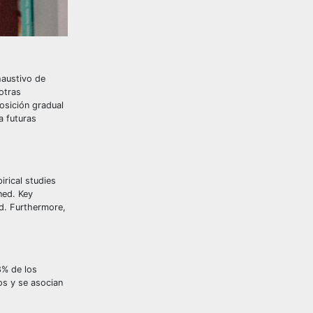
haustivo de
otras
osición gradual
a futuras
irical studies
ned. Key
ed. Furthermore,
8% de los
os y se asocian