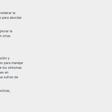
nsiderar la
e para abordar
lorar la
n otras
ación y
des para manejar
e los síntomas
nes en
ue sufren de
cticas,