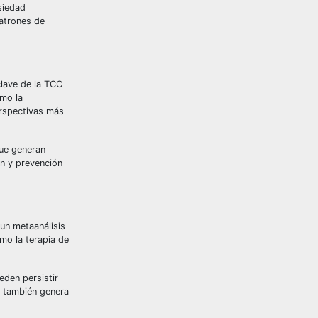
siedad
patrones de
clave de la TCC
omo la
erspectivas más
que generan
ón y prevención
un metaanálisis
mo la terapia de
eden persistir
e también genera