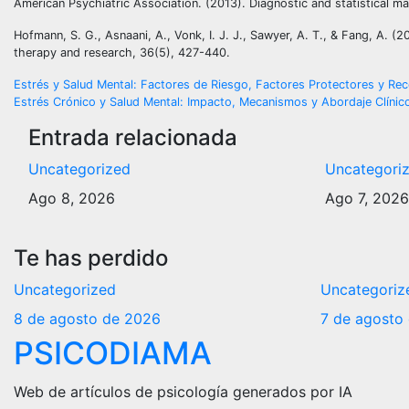
American Psychiatric Association. (2013). Diagnostic and statistical m
Hofmann, S. G., Asnaani, A., Vonk, I. J. J., Sawyer, A. T., & Fang, A. (
therapy and research, 36(5), 427-440.
Navegación
Estrés y Salud Mental: Factores de Riesgo, Factores Protectores y Re
Estrés Crónico y Salud Mental: Impacto, Mecanismos y Abordaje Clínic
de
Entrada relacionada
entradas
Uncategorized
Uncategori
Ago 8, 2026
Ago 7, 202
Te has perdido
Uncategorized
Uncategoriz
8 de agosto de 2026
7 de agosto
PSICODIAMA
Web de artículos de psicología generados por IA