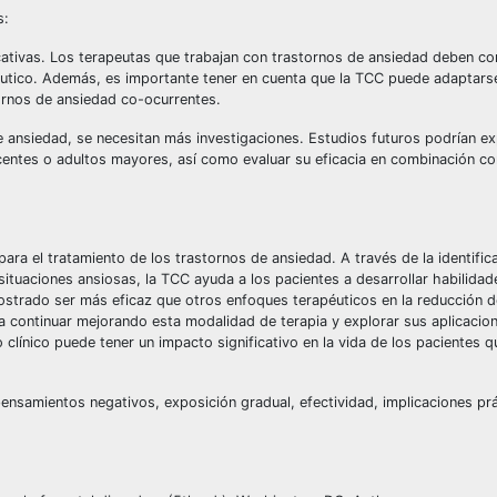
s:
icativas. Los terapeutas que trabajan con trastornos de ansiedad deben co
péutico. Además, es importante tener en cuenta que la TCC puede adaptars
ornos de ansiedad co-ocurrentes.
 ansiedad, se necesitan más investigaciones. Estudios futuros podrían exp
centes o adultos mayores, así como evaluar su eficacia en combinación co
ara el tratamiento de los trastornos de ansiedad. A través de la identific
ituaciones ansiosas, la TCC ayuda a los pacientes a desarrollar habilida
strado ser más eficaz que otros enfoques terapéuticos en la reducción d
a continuar mejorando esta modalidad de terapia y explorar sus aplicacio
 clínico puede tener un impacto significativo en la vida de los pacientes q
pensamientos negativos, exposición gradual, efectividad, implicaciones prá