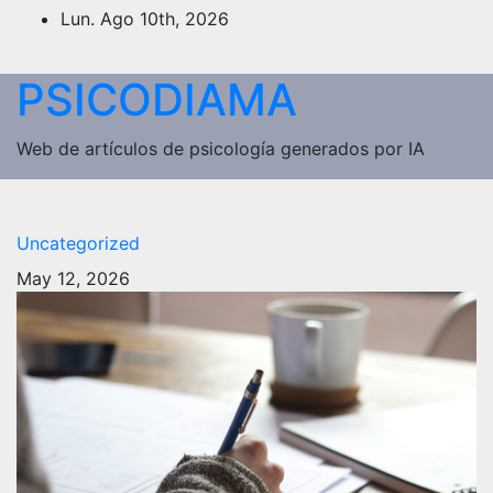
Saltar
Lun. Ago 10th, 2026
al
contenido
PSICODIAMA
Web de artículos de psicología generados por IA
Uncategorized
May 12, 2026