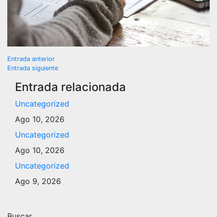
Navegación
Entrada anterior
Entrada siguiente
de
Entrada relacionada
entradas
Uncategorized
Ago 10, 2026
Uncategorized
Ago 10, 2026
Uncategorized
Ago 9, 2026
Buscar