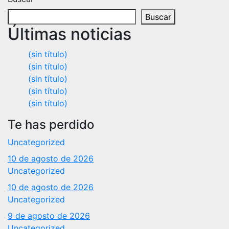
Buscar
Últimas noticias
(sin título)
(sin título)
(sin título)
(sin título)
(sin título)
Te has perdido
Uncategorized
10 de agosto de 2026
Uncategorized
10 de agosto de 2026
Uncategorized
9 de agosto de 2026
Uncategorized