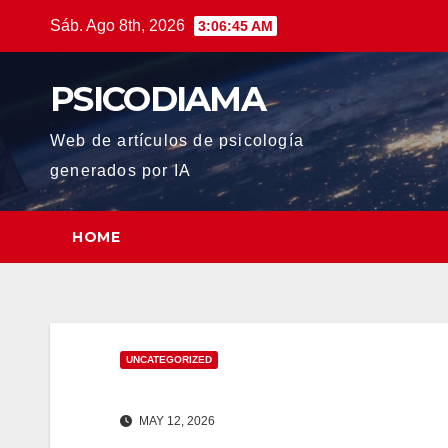
Saltar
Sáb. Ago 8th, 2026
3:06:46 AM
al
contenido
PSICODIAMA
Web de artículos de psicología
generados por IA
HOME
UNCATEGORIZED
MAY 12, 2026