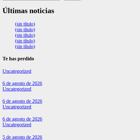
Últimas noticias
(sin título)
(sin título)
(sin título)
(sin título)
(sin título)
Te has perdido
Uncategorized
6 de agosto de 2026
Uncategorized
6 de agosto de 2026
Uncategorized
6 de agosto de 2026
Uncategorized
5 de agosto de 2026