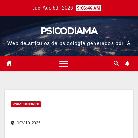
Saltar
Jue. Ago 6th, 2026
9:06:46 AM
al
contenido
PSICODIAMA
Web de artículos de psicología generados por IA
UNCATEGORIZED
NOV 10, 2025