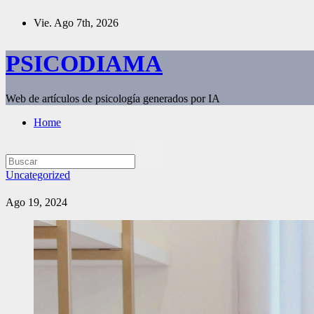
Saltar
Vie. Ago 7th, 2026
al
contenido
PSICODIAMA
Web de artículos de psicología generados por IA
Home
Uncategorized
Ago 19, 2024