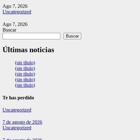
Ago 7, 2026
Uncategorized
Ago 7, 2026
Buscar
Buscar
Últimas noticias
(sin título)
(sin título)
(sin título)
(sin título)
(sin título)
Te has perdido
Uncategorized
7 de agosto de 2026
Uncategorized