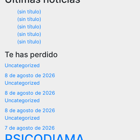
(sin título)
(sin título)
(sin título)
(sin título)
(sin título)
Te has perdido
Uncategorized
8 de agosto de 2026
Uncategorized
8 de agosto de 2026
Uncategorized
8 de agosto de 2026
Uncategorized
7 de agosto de 2026
PSICODIAMA