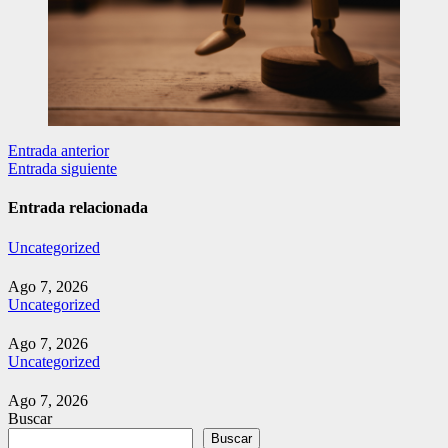
Navegación
Entrada anterior
Entrada siguiente
de
entradas
Entrada relacionada
Uncategorized
Ago 7, 2026
Uncategorized
Ago 7, 2026
Uncategorized
Ago 7, 2026
Buscar
Buscar