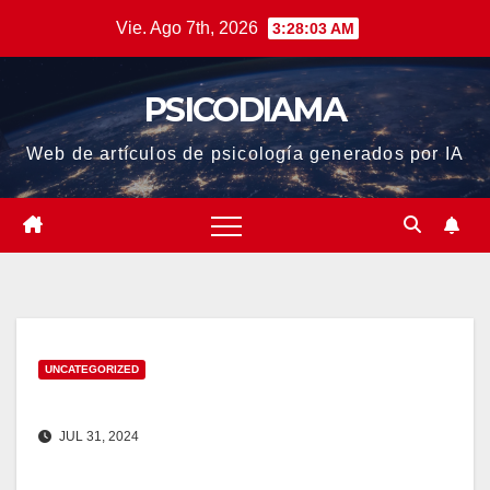
Saltar
Vie. Ago 7th, 2026
3:28:03 AM
al
contenido
PSICODIAMA
Web de artículos de psicología generados por IA
UNCATEGORIZED
JUL 31, 2024