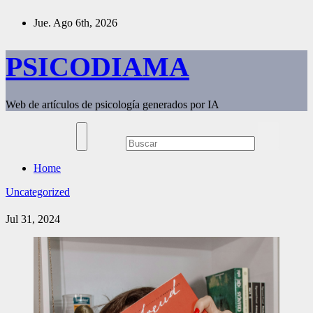
Saltar
Jue. Ago 6th, 2026
al
contenido
PSICODIAMA
Web de artículos de psicología generados por IA
Home
Uncategorized
Jul 31, 2024