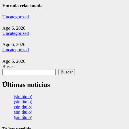
entradas
Entrada relacionada
Uncategorized
Ago 6, 2026
Uncategorized
Ago 6, 2026
Uncategorized
Ago 6, 2026
Buscar
Buscar
Últimas noticias
(sin título)
(sin título)
(sin título)
(sin título)
(sin título)
Te has perdido