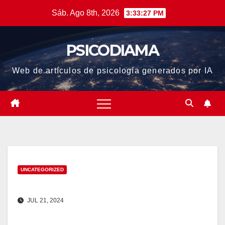
Saltar
Sáb. Ago 8th, 2026
3:33:28 PM
al
contenido
PSICODIAMA
Web de artículos de psicología generados por IA
UNCATEGORIZED
JUL 21, 2024