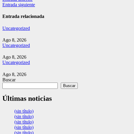
Navegación
Entrada siguiente
de
entradas
Entrada relacionada
Uncategorized
Ago 8, 2026
Uncategorized
Ago 8, 2026
Uncategorized
Ago 8, 2026
Buscar
Buscar
Últimas noticias
(sin título)
(sin título)
(sin título)
(sin título)
(sin título)