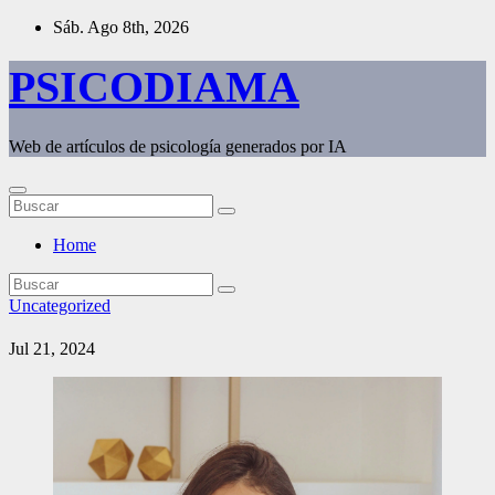
Saltar
Sáb. Ago 8th, 2026
al
contenido
PSICODIAMA
Web de artículos de psicología generados por IA
Home
Uncategorized
Jul 21, 2024