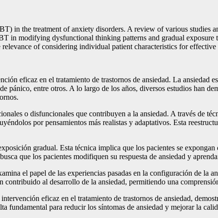
CBT) in the treatment of anxiety disorders. A review of various studies
BT in modifying dysfunctional thinking patterns and gradual exposure to 
relevance of considering individual patient characteristics for effective
ción eficaz en el tratamiento de trastornos de ansiedad. La ansiedad e
 de pánico, entre otros. A lo largo de los años, diversos estudios han 
tornos.
onales o disfuncionales que contribuyen a la ansiedad. A través de técn
tuyéndolos por pensamientos más realistas y adaptativos. Esta reestructu
xposición gradual. Esta técnica implica que los pacientes se expongan d
 busca que los pacientes modifiquen su respuesta de ansiedad y aprenda
amina el papel de las experiencias pasadas en la configuración de la a
yan contribuido al desarrollo de la ansiedad, permitiendo una comprens
intervención eficaz en el tratamiento de trastornos de ansiedad, demost
ta fundamental para reducir los síntomas de ansiedad y mejorar la calid