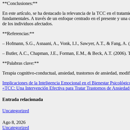
**Conclusiones:**
En este artículo, se ha destacado la relevancia de la TCC en el tratam
fundamentales. A través de un enfoque centrado en el presente y una c
de los individuos afectados.
**Referencias:**
– Hofmann, S.G., Asnaani, A., Vonk, I.J., Sawyer, A.T., & Fang, A. (
– Butler, A.C., Chapman, J.E., Forman, E.M., & Beck, A.T. (2006). Th
**Palabras clave:**
Terapia cognitivo-conductual, ansiedad, trastornos de ansiedad, modi
Navegación
Implicaciones de la Inteligencia Emocional en el Bienestar Psicológi
«TCC: Una Intervención Efectiva para Tratar Trastornos de Ansiedad
de
entradas
Entrada relacionada
Uncategorized
Ago 8, 2026
Uncategorized