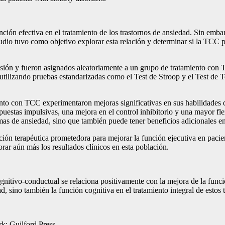
ción efectiva en el tratamiento de los trastornos de ansiedad. Sin emb
studio tuvo como objetivo explorar esta relación y determinar si la TCC 
lusión y fueron asignados aleatoriamente a un grupo de tratamiento con
, utilizando pruebas estandarizadas como el Test de Stroop y el Test de 
iento con TCC experimentaron mejoras significativas en sus habilidades 
uestas impulsivas, una mejora en el control inhibitorio y una mayor flex
omas de ansiedad, sino que también puede tener beneficios adicionales en
ción terapéutica prometedora para mejorar la función ejecutiva en pacien
ar aún más los resultados clínicos en esta población.
ognitivo-conductual se relaciona positivamente con la mejora de la funci
, sino también la función cognitiva en el tratamiento integral de estos t
rk: Guilford Press.