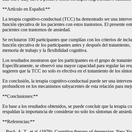
**Artículo en Español:**
La terapia cognitivo-conductual (TCC) ha demostrado ser una interven
función ejecutiva de los pacientes con estos trastornos. El presente e
pacientes con trastornos de ansiedad.
Se reclutaron 100 participantes que cumplían con los criterios de inc
función ejecutiva de los participantes antes y después del tratamiento
memoria de trabajo y la flexibilidad cognitiva.
Los resultados mostraron que los participantes en el grupo de tratam
Específicamente, se observó una mayor capacidad para regular las resp
sugieren que la TCC no solo es efectiva en el tratamiento de los sínt
En conclusión, la terapia cognitivo-conductual puede ser una interven
profundicen en los mecanismos subyacentes de esta relación para mejor
**Conclusiones:**
En base a los resultados obtenidos, se puede concluir que la terapia c
respaldan la importancia de considerar no solo los síntomas de ansiedad
**Referencias:**
– Beck, A. T., et al. (1979). Cognitive therapy of depression. New Yo