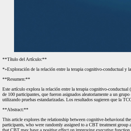
**Título del Artículo:**
*»Exploración de la relación entre la terapia cognitivo-conductual y l
**Resumen:**
Este artículo explora la relación entre la terapia cognitivo-conductua
de 100 participantes, que fueron asignados aleatoriamente a un grupo 
utilizando pruebas estandarizadas. Los resultados sugieren que la TCC
**Abstract:**
This article explores the relationship between cognitive-behavioral t
participants, who were randomly assigned to a CBT treatment group and
that CBT may have a positive effect on improving executive function i