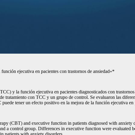
a función ejecutiva en pacientes con trastornos de ansiedad»*
l (TCC) y la función ejecutiva en pacientes diagnosticados con trastorno
de tratamiento con TCC y un grupo de control. Se evaluaron las diferenc
 puede tener un efecto positivo en la mejora de la función ejecutiva en 
herapy (CBT) and executive function in patients diagnosed with anxiety
 a control group. Differences in executive function were evaluated befo
n patients with anxiety disorders.