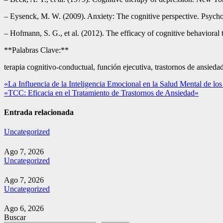
– Eysenck, M. W. (2009). Anxiety: The cognitive perspective. Psycho
– Hofmann, S. G., et al. (2012). The efficacy of cognitive behaviora
**Palabras Clave:**
terapia cognitivo-conductual, función ejecutiva, trastornos de ansied
Navegación
«La Influencia de la Inteligencia Emocional en la Salud Mental de l
«TCC: Eficacia en el Tratamiento de Trastornos de Ansiedad»
de
entradas
Entrada relacionada
Uncategorized
Ago 7, 2026
Uncategorized
Ago 7, 2026
Uncategorized
Ago 6, 2026
Buscar