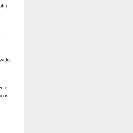
alth
c
T
dwide.
n el
icos