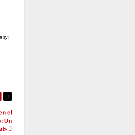
rapy:
en el
s: Un
al»