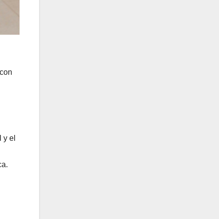
 con
 y el
ca.