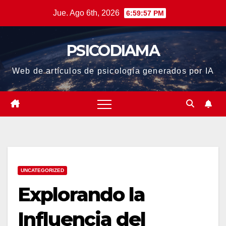
Saltar
Jue. Ago 6th, 2026
6:59:57 PM
al
contenido
PSICODIAMA
Web de artículos de psicología generados por IA
UNCATEGORIZED
Explorando la
Influencia del