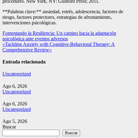
procedures. New York, NY: Guilford Press; 2011.
**Palabras clave:** ansiedad, estrés, adolescencia, factores de
riesgo, factores protectores, estrategias de afrontamiento,
intervenciones psicológicas.
Navegación
Fomentando la Resiliencia: Un camino hacia la adaptación
psicológica ante eventos adversos
de
«Tackling Anxiety with Cognitive-Behavioral Therapy: A
entradas
Comprehensive Review»
Entrada relacionada
Uncategorized
Ago 6, 2026
Uncategorized
Ago 6, 2026
Uncategorized
Ago 5, 2026
Buscar
Buscar