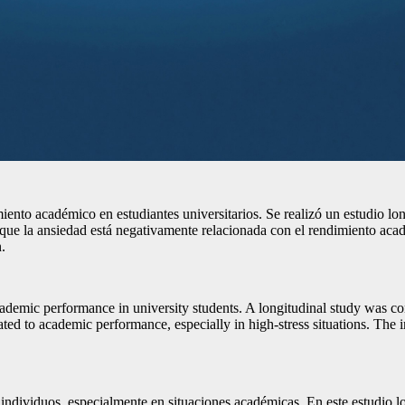
dimiento académico en estudiantes universitarios. Se realizó un estudio l
ue la ansiedad está negativamente relacionada con el rendimiento académ
.
 academic performance in university students. A longitudinal study was 
ted to academic performance, especially in high-stress situations. The im
viduos, especialmente en situaciones académicas. En este estudio longi