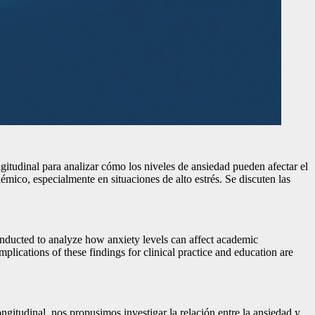
ongitudinal para analizar cómo los niveles de ansiedad pueden afectar el
ico, especialmente en situaciones de alto estrés. Se discuten las
conducted to analyze how anxiety levels can affect academic
plications of these findings for clinical practice and education are
tudinal, nos propusimos investigar la relación entre la ansiedad y