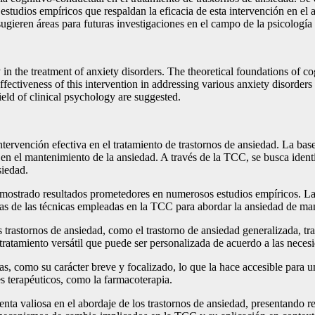
 estudios empíricos que respaldan la eficacia de esta intervención en el
sugieren áreas para futuras investigaciones en el campo de la psicología 
 in the treatment of anxiety disorders. The theoretical foundations of co
ectiveness of this intervention in addressing various anxiety disorders 
field of clinical psychology are suggested.
rvención efectiva en el tratamiento de trastornos de ansiedad. La base
 en el mantenimiento de la ansiedad. A través de la TCC, se busca ident
siedad.
demostrado resultados prometedores en numerosos estudios empíricos. La
nas de las técnicas empleadas en la TCC para abordar la ansiedad de man
trastornos de ansiedad, como el trastorno de ansiedad generalizada, tras
ratamiento versátil que puede ser personalizada de acuerdo a las neces
cas, como su carácter breve y focalizado, lo que la hace accesible par
 terapéuticos, como la farmacoterapia.
ta valiosa en el abordaje de los trastornos de ansiedad, presentando resu