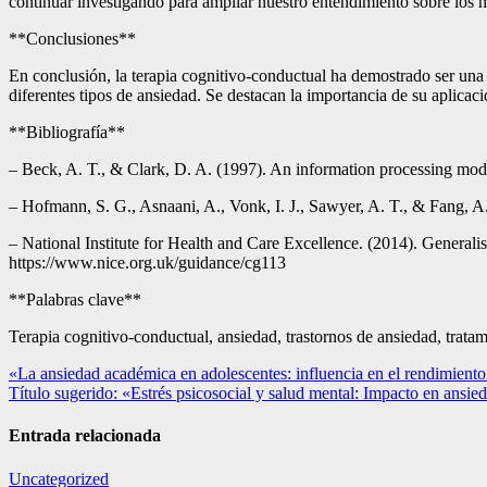
continuar investigando para ampliar nuestro entendimiento sobre los 
**Conclusiones**
En conclusión, la terapia cognitivo-conductual ha demostrado ser una i
diferentes tipos de ansiedad. Se destacan la importancia de su aplicac
**Bibliografía**
– Beck, A. T., & Clark, D. A. (1997). An information processing mode
– Hofmann, S. G., Asnaani, A., Vonk, I. J., Sawyer, A. T., & Fang, A
– National Institute for Health and Care Excellence. (2014). Generali
https://www.nice.org.uk/guidance/cg113
**Palabras clave**
Terapia cognitivo-conductual, ansiedad, trastornos de ansiedad, tratami
Navegación
«La ansiedad académica en adolescentes: influencia en el rendimiento 
Título sugerido: «Estrés psicosocial y salud mental: Impacto en ansie
de
entradas
Entrada relacionada
Uncategorized