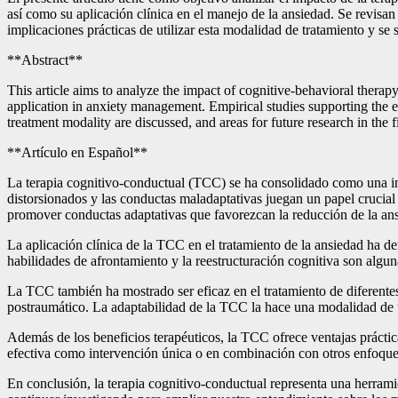
así como su aplicación clínica en el manejo de la ansiedad. Se revisan
implicaciones prácticas de utilizar esta modalidad de tratamiento y se 
**Abstract**
This article aims to analyze the impact of cognitive-behavioral therapy
application in anxiety management. Empirical studies supporting the eff
treatment modality are discussed, and areas for future research in the 
**Artículo en Español**
La terapia cognitivo-conductual (TCC) se ha consolidado como una inte
distorsionados y las conductas maladaptativas juegan un papel crucial
promover conductas adaptativas que favorezcan la reducción de la an
La aplicación clínica de la TCC en el tratamiento de la ansiedad ha 
habilidades de afrontamiento y la reestructuración cognitiva son algu
La TCC también ha mostrado ser eficaz en el tratamiento de diferentes 
postraumático. La adaptabilidad de la TCC la hace una modalidad de t
Además de los beneficios terapéuticos, la TCC ofrece ventajas prácti
efectiva como intervención única o en combinación con otros enfoques
En conclusión, la terapia cognitivo-conductual representa una herramien