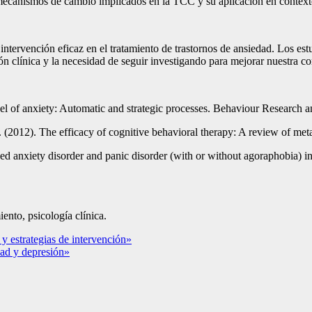
mecanismos de cambio implicados en la TCC y su aplicación en contexto
ntervención eficaz en el tratamiento de trastornos de ansiedad. Los estu
ión clínica y la necesidad de seguir investigando para mejorar nuestra 
l of anxiety: Automatic and strategic processes. Behaviour Research a
. (2012). The efficacy of cognitive behavioral therapy: A review of me
sed anxiety disorder and panic disorder (with or without agoraphobia) 
ento, psicología clínica.
y estrategias de intervención»
dad y depresión»