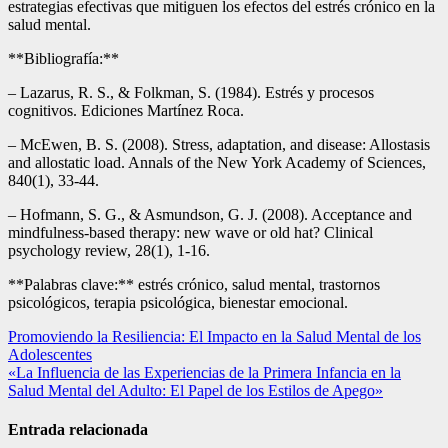
estrategias efectivas que mitiguen los efectos del estrés crónico en la
salud mental.
**Bibliografía:**
– Lazarus, R. S., & Folkman, S. (1984). Estrés y procesos
cognitivos. Ediciones Martínez Roca.
– McEwen, B. S. (2008). Stress, adaptation, and disease: Allostasis
and allostatic load. Annals of the New York Academy of Sciences,
840(1), 33-44.
– Hofmann, S. G., & Asmundson, G. J. (2008). Acceptance and
mindfulness-based therapy: new wave or old hat? Clinical
psychology review, 28(1), 1-16.
**Palabras clave:** estrés crónico, salud mental, trastornos
psicológicos, terapia psicológica, bienestar emocional.
Navegación
Promoviendo la Resiliencia: El Impacto en la Salud Mental de los
Adolescentes
de
«La Influencia de las Experiencias de la Primera Infancia en la
entradas
Salud Mental del Adulto: El Papel de los Estilos de Apego»
Entrada relacionada