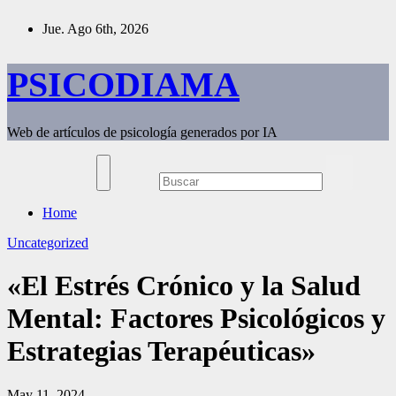
Saltar
Jue. Ago 6th, 2026
al
contenido
PSICODIAMA
Web de artículos de psicología generados por IA
Home
Uncategorized
«El Estrés Crónico y la Salud
Mental: Factores Psicológicos y
Estrategias Terapéuticas»
May 11, 2024