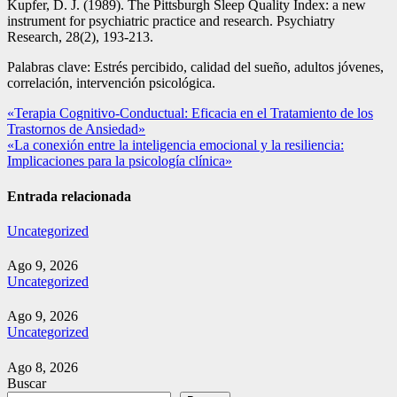
Kupfer, D. J. (1989). The Pittsburgh Sleep Quality Index: a new
instrument for psychiatric practice and research. Psychiatry
Research, 28(2), 193-213.
Palabras clave: Estrés percibido, calidad del sueño, adultos jóvenes,
correlación, intervención psicológica.
Navegación
«Terapia Cognitivo-Conductual: Eficacia en el Tratamiento de los
Trastornos de Ansiedad»
de
«La conexión entre la inteligencia emocional y la resiliencia:
entradas
Implicaciones para la psicología clínica»
Entrada relacionada
Uncategorized
Ago 9, 2026
Uncategorized
Ago 9, 2026
Uncategorized
Ago 8, 2026
Buscar