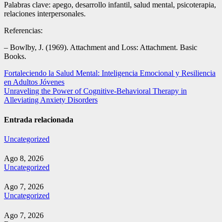
Palabras clave: apego, desarrollo infantil, salud mental, psicoterapia,
relaciones interpersonales.
Referencias:
– Bowlby, J. (1969). Attachment and Loss: Attachment. Basic
Books.
Navegación
Fortaleciendo la Salud Mental: Inteligencia Emocional y Resiliencia
en Adultos Jóvenes
de
Unraveling the Power of Cognitive-Behavioral Therapy in
entradas
Alleviating Anxiety Disorders
Entrada relacionada
Uncategorized
Ago 8, 2026
Uncategorized
Ago 7, 2026
Uncategorized
Ago 7, 2026