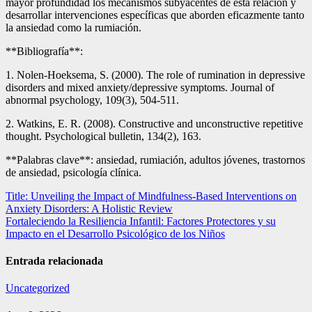
mayor profundidad los mecanismos subyacentes de esta relación y
desarrollar intervenciones específicas que aborden eficazmente tanto
la ansiedad como la rumiación.
**Bibliografía**:
1. Nolen-Hoeksema, S. (2000). The role of rumination in depressive
disorders and mixed anxiety/depressive symptoms. Journal of
abnormal psychology, 109(3), 504-511.
2. Watkins, E. R. (2008). Constructive and unconstructive repetitive
thought. Psychological bulletin, 134(2), 163.
**Palabras clave**: ansiedad, rumiación, adultos jóvenes, trastornos
de ansiedad, psicología clínica.
Navegación
Title: Unveiling the Impact of Mindfulness-Based Interventions on
Anxiety Disorders: A Holistic Review
de
Fortaleciendo la Resiliencia Infantil: Factores Protectores y su
entradas
Impacto en el Desarrollo Psicológico de los Niños
Entrada relacionada
Uncategorized