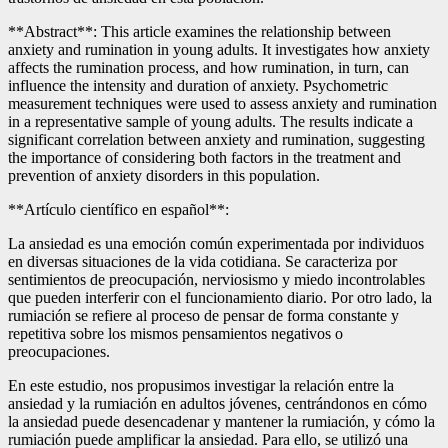
**Abstract**: This article examines the relationship between
anxiety and rumination in young adults. It investigates how anxiety
affects the rumination process, and how rumination, in turn, can
influence the intensity and duration of anxiety. Psychometric
measurement techniques were used to assess anxiety and rumination
in a representative sample of young adults. The results indicate a
significant correlation between anxiety and rumination, suggesting
the importance of considering both factors in the treatment and
prevention of anxiety disorders in this population.
**Artículo científico en español**:
La ansiedad es una emoción común experimentada por individuos
en diversas situaciones de la vida cotidiana. Se caracteriza por
sentimientos de preocupación, nerviosismo y miedo incontrolables
que pueden interferir con el funcionamiento diario. Por otro lado, la
rumiación se refiere al proceso de pensar de forma constante y
repetitiva sobre los mismos pensamientos negativos o
preocupaciones.
En este estudio, nos propusimos investigar la relación entre la
ansiedad y la rumiación en adultos jóvenes, centrándonos en cómo
la ansiedad puede desencadenar y mantener la rumiación, y cómo la
rumiación puede amplificar la ansiedad. Para ello, se utilizó una