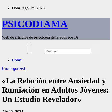
Saltar
Dom. Ago 9th, 2026
al
contenido
PSICODIAMA
Web de artículos de psicología generados por IA
Home
Uncategorized
«La Relación entre Ansiedad y
Rumiación en Adultos Jóvenes:
Un Estudio Revelador»
Abr 15, 2024