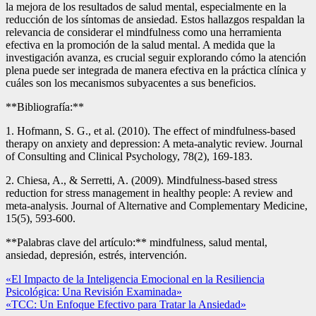
la mejora de los resultados de salud mental, especialmente en la
reducción de los síntomas de ansiedad. Estos hallazgos respaldan la
relevancia de considerar el mindfulness como una herramienta
efectiva en la promoción de la salud mental. A medida que la
investigación avanza, es crucial seguir explorando cómo la atención
plena puede ser integrada de manera efectiva en la práctica clínica y
cuáles son los mecanismos subyacentes a sus beneficios.
**Bibliografía:**
1. Hofmann, S. G., et al. (2010). The effect of mindfulness-based
therapy on anxiety and depression: A meta-analytic review. Journal
of Consulting and Clinical Psychology, 78(2), 169-183.
2. Chiesa, A., & Serretti, A. (2009). Mindfulness-based stress
reduction for stress management in healthy people: A review and
meta-analysis. Journal of Alternative and Complementary Medicine,
15(5), 593-600.
**Palabras clave del artículo:** mindfulness, salud mental,
ansiedad, depresión, estrés, intervención.
Navegación
«El Impacto de la Inteligencia Emocional en la Resiliencia
Psicológica: Una Revisión Examinada»
de
«TCC: Un Enfoque Efectivo para Tratar la Ansiedad»