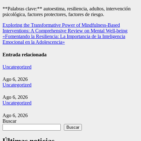
**Palabras clave:** autoestima, resiliencia, adultos, intervención
psicológica, factores protectores, factores de riesgo.
Navegación
Exploring the Transformative Power of Mindfulness-Based
Interventions: A Comprehensive Review on Mental Well-being
de
«Fomentando la Resiliencia: La Importancia de la Inteligencia
entradas
Emocional en la Adolescencia»
Entrada relacionada
Uncategorized
Ago 6, 2026
Uncategorized
Ago 6, 2026
Uncategorized
Ago 6, 2026
Buscar
Buscar
Últimas noticias