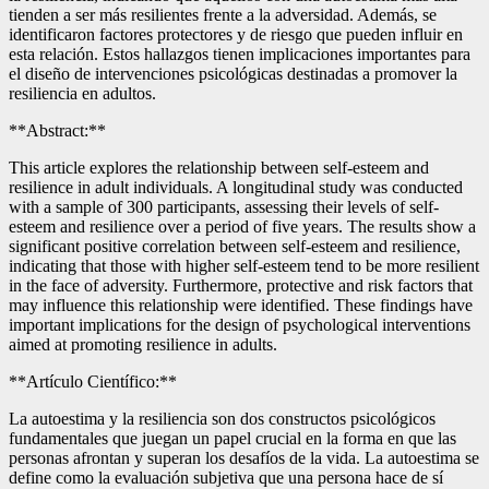
tienden a ser más resilientes frente a la adversidad. Además, se
identificaron factores protectores y de riesgo que pueden influir en
esta relación. Estos hallazgos tienen implicaciones importantes para
el diseño de intervenciones psicológicas destinadas a promover la
resiliencia en adultos.
**Abstract:**
This article explores the relationship between self-esteem and
resilience in adult individuals. A longitudinal study was conducted
with a sample of 300 participants, assessing their levels of self-
esteem and resilience over a period of five years. The results show a
significant positive correlation between self-esteem and resilience,
indicating that those with higher self-esteem tend to be more resilient
in the face of adversity. Furthermore, protective and risk factors that
may influence this relationship were identified. These findings have
important implications for the design of psychological interventions
aimed at promoting resilience in adults.
**Artículo Científico:**
La autoestima y la resiliencia son dos constructos psicológicos
fundamentales que juegan un papel crucial en la forma en que las
personas afrontan y superan los desafíos de la vida. La autoestima se
define como la evaluación subjetiva que una persona hace de sí