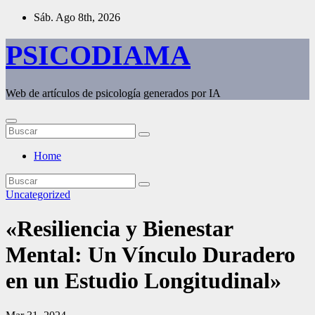
Saltar
Sáb. Ago 8th, 2026
al
contenido
PSICODIAMA
Web de artículos de psicología generados por IA
Home
Uncategorized
«Resiliencia y Bienestar
Mental: Un Vínculo Duradero
en un Estudio Longitudinal»