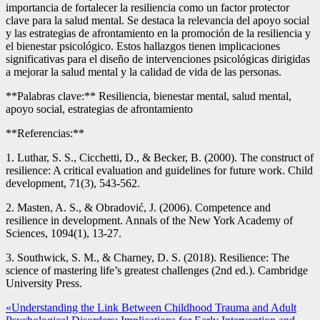
importancia de fortalecer la resiliencia como un factor protector
clave para la salud mental. Se destaca la relevancia del apoyo social
y las estrategias de afrontamiento en la promoción de la resiliencia y
el bienestar psicológico. Estos hallazgos tienen implicaciones
significativas para el diseño de intervenciones psicológicas dirigidas
a mejorar la salud mental y la calidad de vida de las personas.
**Palabras clave:** Resiliencia, bienestar mental, salud mental,
apoyo social, estrategias de afrontamiento
**Referencias:**
1. Luthar, S. S., Cicchetti, D., & Becker, B. (2000). The construct of
resilience: A critical evaluation and guidelines for future work. Child
development, 71(3), 543-562.
2. Masten, A. S., & Obradović, J. (2006). Competence and
resilience in development. Annals of the New York Academy of
Sciences, 1094(1), 13-27.
3. Southwick, S. M., & Charney, D. S. (2018). Resilience: The
science of mastering life’s greatest challenges (2nd ed.). Cambridge
University Press.
Navegación
«Understanding the Link Between Childhood Trauma and Adult