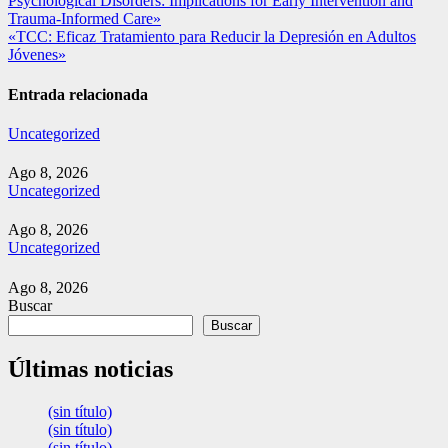
Psychological Disorders: Implications for Early Intervention and
de
Trauma-Informed Care»
entradas
«TCC: Eficaz Tratamiento para Reducir la Depresión en Adultos
Jóvenes»
Entrada relacionada
Uncategorized
Ago 8, 2026
Uncategorized
Ago 8, 2026
Uncategorized
Ago 8, 2026
Buscar
Buscar
Últimas noticias
(sin título)
(sin título)
(sin título)