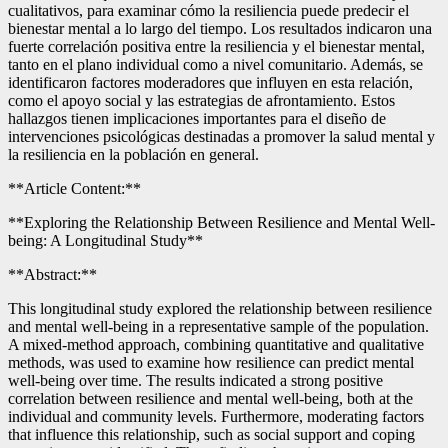
cualitativos, para examinar cómo la resiliencia puede predecir el
bienestar mental a lo largo del tiempo. Los resultados indicaron una
fuerte correlación positiva entre la resiliencia y el bienestar mental,
tanto en el plano individual como a nivel comunitario. Además, se
identificaron factores moderadores que influyen en esta relación,
como el apoyo social y las estrategias de afrontamiento. Estos
hallazgos tienen implicaciones importantes para el diseño de
intervenciones psicológicas destinadas a promover la salud mental y
la resiliencia en la población en general.
**Article Content:**
**Exploring the Relationship Between Resilience and Mental Well-
being: A Longitudinal Study**
**Abstract:**
This longitudinal study explored the relationship between resilience
and mental well-being in a representative sample of the population.
A mixed-method approach, combining quantitative and qualitative
methods, was used to examine how resilience can predict mental
well-being over time. The results indicated a strong positive
correlation between resilience and mental well-being, both at the
individual and community levels. Furthermore, moderating factors
that influence this relationship, such as social support and coping