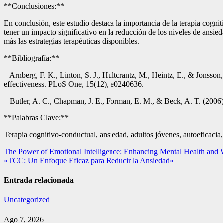
**Conclusiones:**
En conclusión, este estudio destaca la importancia de la terapia cogn
tener un impacto significativo en la reducción de los niveles de ansie
más las estrategias terapéuticas disponibles.
**Bibliografía:**
– Arnberg, F. K., Linton, S. J., Hultcrantz, M., Heintz, E., & Jonsson,
effectiveness. PLoS One, 15(12), e0240636.
– Butler, A. C., Chapman, J. E., Forman, E. M., & Beck, A. T. (2006).
**Palabras Clave:**
Terapia cognitivo-conductual, ansiedad, adultos jóvenes, autoeficacia,
Navegación
The Power of Emotional Intelligence: Enhancing Mental Health and 
«TCC: Un Enfoque Eficaz para Reducir la Ansiedad»
de
entradas
Entrada relacionada
Uncategorized
Ago 7, 2026