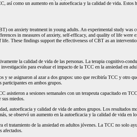
CC, así como un aumento en la autoeficacia y la calidad de vida. Estos 
 (CBT) on anxiety treatment in young adults. An experimental study was
fferences in measures of anxiety, self-efficacy, and quality of life were
f life. These findings support the effectiveness of CBT as an interventio
tivamente la calidad de vida de las personas. La terapia cognitivo-con
a investigación para evaluar el impacto de la TCC en la ansiedad en adu
s y se asignaron al azar a dos grupos: uno que recibiría TCC y otro qu
os participantes en ambos grupos.
C asistieron a sesiones semanales con un terapeuta capacitado en TCC. 
r sus miedos.
iedad, autoeficacia y calidad de vida de ambos grupos. Los resultados mo
, se observó un aumento en la autoeficacia y la calidad de vida en lo
a el tratamiento de la ansiedad en adultos jóvenes. La TCC no solo ayud
s afectados.