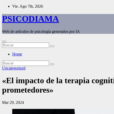
Saltar
Vie. Ago 7th, 2026
al
contenido
PSICODIAMA
Web de artículos de psicología generados por IA
Home
Uncategorized
«El impacto de la terapia cogni
prometedores»
Mar 29, 2024