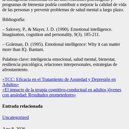
programas de bienestar podría contribuir a mejorar la calidad de vida
de las personas y prevenir problemas de salud mental a largo plazo.
Bibliografía:
– Salovey, P., & Mayer, J. D. (1990). Emotional intelligence.
Imagination, cognition and personality, 9(3), 185-211.
– Goleman, D. (1995). Emotional intelligence: Why it can matter
more than IQ. Bantam.
Palabras clave: inteligencia emocional, salud mental, bienestar,
resiliencia psicológica, relaciones interpersonales, estrategias de
afrontamiento.
Navegación
«TCC: Eficacia en el Tratamiento de Ansiedad y Depresión en
Adultos»
de
«El impacto de la terapia cognitivo-conductual en adultos jóvenes
entradas
con ansiedad: Resultados prometedores»
Entrada relacionada
Uncategorized
Ago 8, 2026