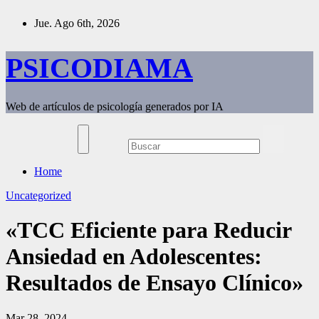
Saltar
Jue. Ago 6th, 2026
al
contenido
PSICODIAMA
Web de artículos de psicología generados por IA
Home
Uncategorized
«TCC Eficiente para Reducir
Ansiedad en Adolescentes:
Resultados de Ensayo Clínico»
Mar 28, 2024