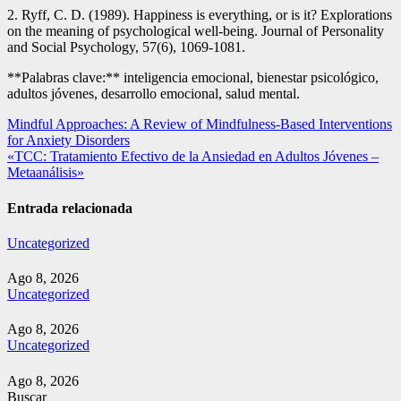
2. Ryff, C. D. (1989). Happiness is everything, or is it? Explorations
on the meaning of psychological well-being. Journal of Personality
and Social Psychology, 57(6), 1069-1081.
**Palabras clave:** inteligencia emocional, bienestar psicológico,
adultos jóvenes, desarrollo emocional, salud mental.
Navegación
Mindful Approaches: A Review of Mindfulness-Based Interventions
for Anxiety Disorders
de
«TCC: Tratamiento Efectivo de la Ansiedad en Adultos Jóvenes –
entradas
Metaanálisis»
Entrada relacionada
Uncategorized
Ago 8, 2026
Uncategorized
Ago 8, 2026
Uncategorized
Ago 8, 2026
Buscar