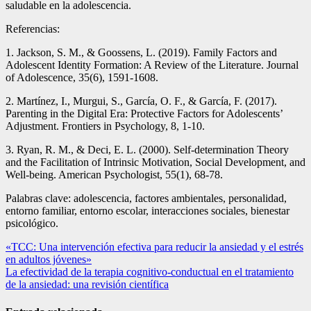
saludable en la adolescencia.
Referencias:
1. Jackson, S. M., & Goossens, L. (2019). Family Factors and
Adolescent Identity Formation: A Review of the Literature. Journal
of Adolescence, 35(6), 1591-1608.
2. Martínez, I., Murgui, S., García, O. F., & García, F. (2017).
Parenting in the Digital Era: Protective Factors for Adolescents’
Adjustment. Frontiers in Psychology, 8, 1-10.
3. Ryan, R. M., & Deci, E. L. (2000). Self-determination Theory
and the Facilitation of Intrinsic Motivation, Social Development, and
Well-being. American Psychologist, 55(1), 68-78.
Palabras clave: adolescencia, factores ambientales, personalidad,
entorno familiar, entorno escolar, interacciones sociales, bienestar
psicológico.
Navegación
«TCC: Una intervención efectiva para reducir la ansiedad y el estrés
en adultos jóvenes»
de
La efectividad de la terapia cognitivo-conductual en el tratamiento
entradas
de la ansiedad: una revisión científica