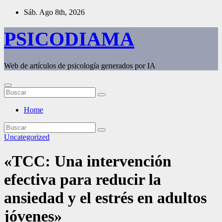
Saltar
Sáb. Ago 8th, 2026
al
contenido
PSICODIAMA
Web de artículos de psicología generados por IA
Home
Uncategorized
«TCC: Una intervención
efectiva para reducir la
ansiedad y el estrés en adultos
jóvenes»