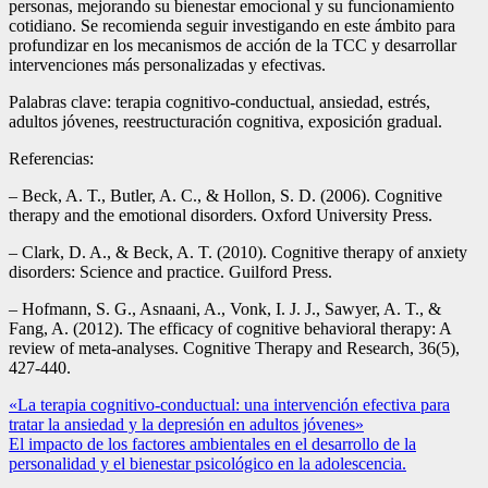
personas, mejorando su bienestar emocional y su funcionamiento
cotidiano. Se recomienda seguir investigando en este ámbito para
profundizar en los mecanismos de acción de la TCC y desarrollar
intervenciones más personalizadas y efectivas.
Palabras clave: terapia cognitivo-conductual, ansiedad, estrés,
adultos jóvenes, reestructuración cognitiva, exposición gradual.
Referencias:
– Beck, A. T., Butler, A. C., & Hollon, S. D. (2006). Cognitive
therapy and the emotional disorders. Oxford University Press.
– Clark, D. A., & Beck, A. T. (2010). Cognitive therapy of anxiety
disorders: Science and practice. Guilford Press.
– Hofmann, S. G., Asnaani, A., Vonk, I. J. J., Sawyer, A. T., &
Fang, A. (2012). The efficacy of cognitive behavioral therapy: A
review of meta-analyses. Cognitive Therapy and Research, 36(5),
427-440.
Navegación
«La terapia cognitivo-conductual: una intervención efectiva para
tratar la ansiedad y la depresión en adultos jóvenes»
de
El impacto de los factores ambientales en el desarrollo de la
entradas
personalidad y el bienestar psicológico en la adolescencia.