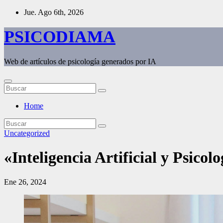
Saltar
Jue. Ago 6th, 2026
al
contenido
PSICODIAMA
Web de artículos de psicología generados por IA
Home
Uncategorized
«Inteligencia Artificial y Psico
Ene 26, 2024