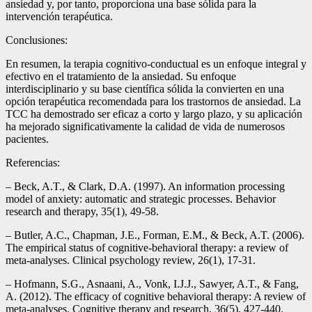
ansiedad y, por tanto, proporciona una base sólida para la
intervención terapéutica.
Conclusiones:
En resumen, la terapia cognitivo-conductual es un enfoque integral y
efectivo en el tratamiento de la ansiedad. Su enfoque
interdisciplinario y su base científica sólida la convierten en una
opción terapéutica recomendada para los trastornos de ansiedad. La
TCC ha demostrado ser eficaz a corto y largo plazo, y su aplicación
ha mejorado significativamente la calidad de vida de numerosos
pacientes.
Referencias:
– Beck, A.T., & Clark, D.A. (1997). An information processing
model of anxiety: automatic and strategic processes. Behavior
research and therapy, 35(1), 49-58.
– Butler, A.C., Chapman, J.E., Forman, E.M., & Beck, A.T. (2006).
The empirical status of cognitive-behavioral therapy: a review of
meta-analyses. Clinical psychology review, 26(1), 17-31.
– Hofmann, S.G., Asnaani, A., Vonk, I.J.J., Sawyer, A.T., & Fang,
A. (2012). The efficacy of cognitive behavioral therapy: A review of
meta-analyses. Cognitive therapy and research, 36(5), 427-440.